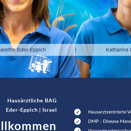
garethe Eder-Eppich | Katharina Is
Hausärztliche BAG
Eder-Eppich | Israel

Hausarztzentrierte 

DMP - Disease Man
illkommen

Vorsorgeuntersuchu