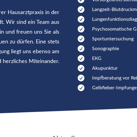

Langzeit-Blutdruckm
er Hausarztpraxis in der

Lungenfunktionsdiag
t. Wir sind ein Team aus

Psychosomatische G
in und freuen uns Sie als

Sportuntersuchung
en zu dürfen. Eine stets

Sonographie
ung liegt uns ebenso am

EKG
d herzliches Miteinander.

Akupunktur

Impfberatung vor Re

Gelbfieber-Impfunge