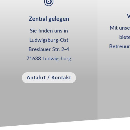

V
Zentral gelegen
Mit unse
Sie finden uns in
biet
Ludwigsburg-Ost
Betreuung
Breslauer Str. 2-4
71638 Ludwigsburg
Anfahrt / Kontakt