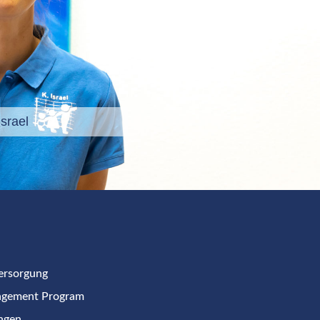
rael
Versorgung
agement Program
ngen