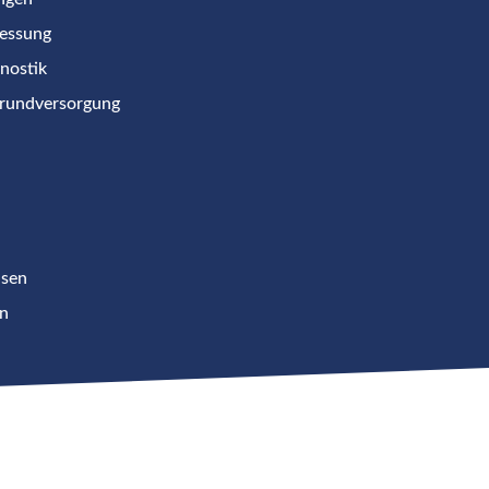
essung
nostik
rundversorgung
isen
n